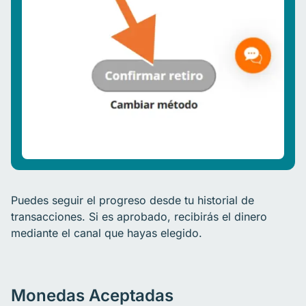
Puedes seguir el progreso desde tu historial de
transacciones. Si es aprobado, recibirás el dinero
mediante el canal que hayas elegido.
Monedas Aceptadas