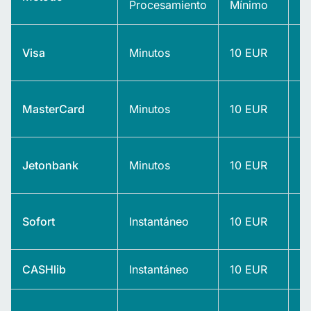
Procesamiento
Mínimo
M
5
Visa
Minutos
10 EUR
E
2
MasterCard
Minutos
10 EUR
E
5
Jetonbank
Minutos
10 EUR
E
5
Sofort
Instantáneo
10 EUR
E
CASHlib
Instantáneo
10 EUR
2
2