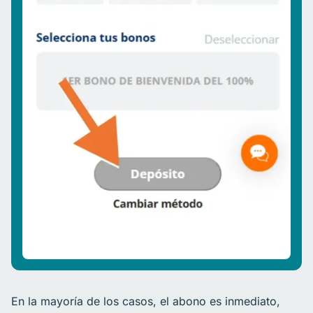
En la mayoría de los casos, el abono es inmediato,