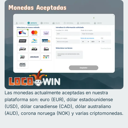
Las monedas actualmente aceptadas en nuestra
plataforma son: euro (EUR), dólar estadounidense
(USD), dólar canadiense (CAD), dólar australiano
(AUD), corona noruega (NOK) y varias criptomonedas.