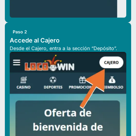
Paso 2
Accede al Cajero
Desde el Cajero, entra a la sección “Depósito”.