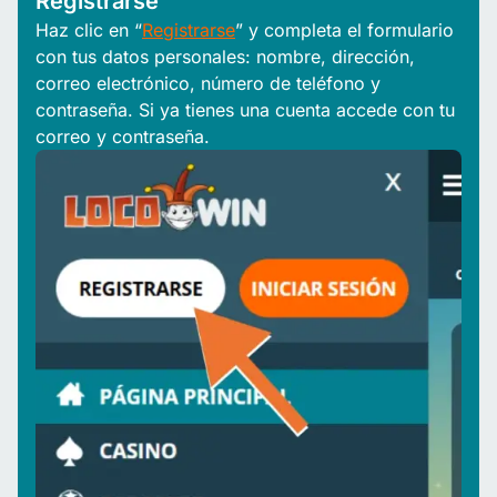
Registrarse
Haz clic en “
Registrarse
” y completa el formulario
con tus datos personales: nombre, dirección,
correo electrónico, número de teléfono y
contraseña. Si ya tienes una cuenta accede con tu
correo y contraseña.