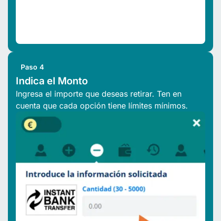
Paso 4
Indica el Monto
Ingresa el importe que deseas retirar. Ten en
cuenta que cada opción tiene límites mínimos.