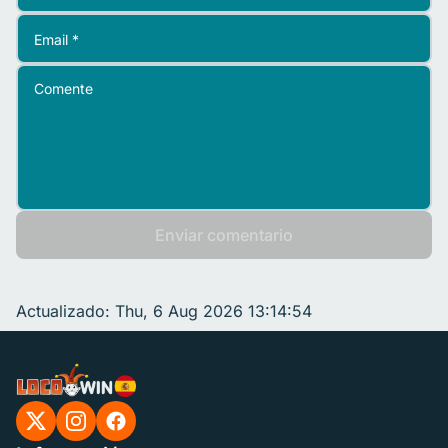
Enviar comentario
Actualizado:
Thu, 6 Aug 2026 13:14:54