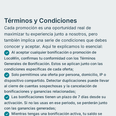
Términos y Condiciones
Cada promoción es una oportunidad real de
maximizar tu experiencia junto a nosotros, pero
también implica una serie de condiciones que debes
conocer y aceptar. Aquí te explicamos lo esencial:
Al aceptar cualquier bonificación o promoción de
LocoWin, confirmas tu conformidad con los Términos
Generales de Bonificación. Estos se aplican junto con las
condiciones específicas de cada oferta;
Solo permitimos una oferta por persona, domicilio, IP o
dispositivo compartido. Detectar duplicaciones puede llevar
al cierre de cuentas sospechosas y la cancelación de
bonificaciones y ganancias relacionadas;
Las bonificaciones tienen un plazo de 7 días desde su
activación. Si no las usas en ese periodo, se perderán junto
con las ganancias generadas;
Mientras tengas una bonificación activa, tu saldo se