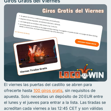
Giros Gratis del Viernes
El viernes las puertas del castillo se abren para
ofrecerte hasta
100 giros gratis
, sin requisitos de
apuesta. Solo necesitas un depósito de 20 EUR entre
el lunes y el jueves para entrar a la lista. Las tiradas se
acreditan cada viernes a las 12:45 CET y son válidas