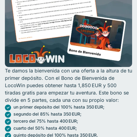
Te damos la bienvenida con una oferta a la altura de tu
primer depósito. Con el Bono de Bienvenida de
LocoWin puedes obtener hasta 1,850 EUR y 500
tiradas gratis para empezar tu aventura. Este bono se
divide en 5 partes, cada una con su propio valor:
un primer depósito del 100% hasta 350 EUR;
segundo del 85% hasta 350 EUR;
tercero del 75% hasta 400 EUR;
cuarto del 50% hasta 400 EUR;
quinto depósito del 100% hasta 350 EUR.