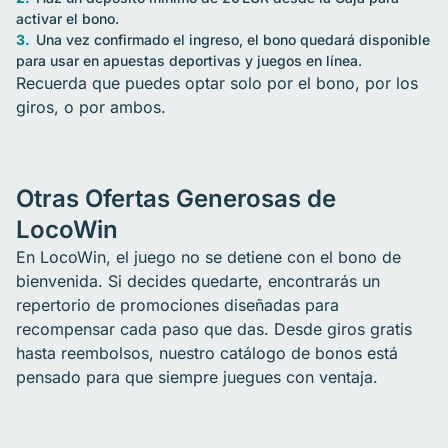
activar el bono.
Una vez confirmado el ingreso, el bono quedará disponible
para usar en apuestas deportivas y juegos en línea.
Recuerda que puedes optar solo por el bono, por los
giros, o por ambos.
Otras Ofertas Generosas de
LocoWin
En LocoWin, el juego no se detiene con el bono de
bienvenida. Si decides quedarte, encontrarás un
repertorio de promociones diseñadas para
recompensar cada paso que das. Desde giros gratis
hasta reembolsos, nuestro catálogo de bonos está
pensado para que siempre juegues con ventaja.