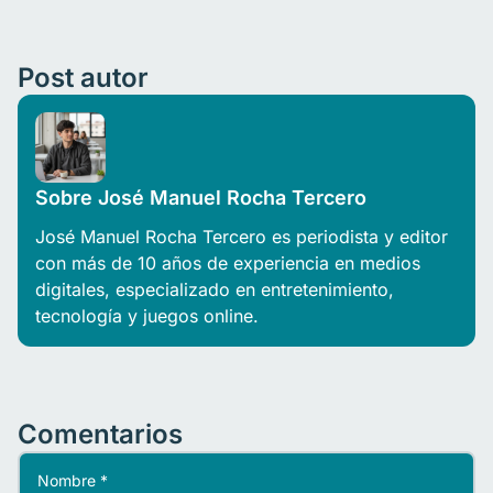
Post autor
Sobre José Manuel Rocha Tercero
José Manuel Rocha Tercero es periodista y editor
con más de 10 años de experiencia en medios
digitales, especializado en entretenimiento,
tecnología y juegos online.
Comentarios