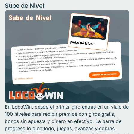
Sube de Nivel
En LocoWin, desde el primer giro entras en un viaje de
100 niveles para recibir premios con giros gratis,
bonos sin apuesta y dinero en efectivo. La barra de
progreso lo dice todo, juegas, avanzas y cobras.