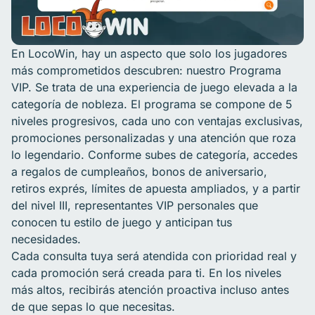
En LocoWin, hay un aspecto que solo los jugadores
más comprometidos descubren: nuestro Programa
VIP. Se trata de una experiencia de juego elevada a la
categoría de nobleza. El programa se compone de 5
niveles progresivos, cada uno con ventajas exclusivas,
promociones personalizadas y una atención que roza
lo legendario. Conforme subes de categoría, accedes
a regalos de cumpleaños, bonos de aniversario,
retiros exprés, límites de apuesta ampliados, y a partir
del nivel III, representantes VIP personales que
conocen tu estilo de juego y anticipan tus
necesidades.
Cada consulta tuya será atendida con prioridad real y
cada promoción será creada para ti. En los niveles
más altos, recibirás atención proactiva incluso antes
de que sepas lo que necesitas.