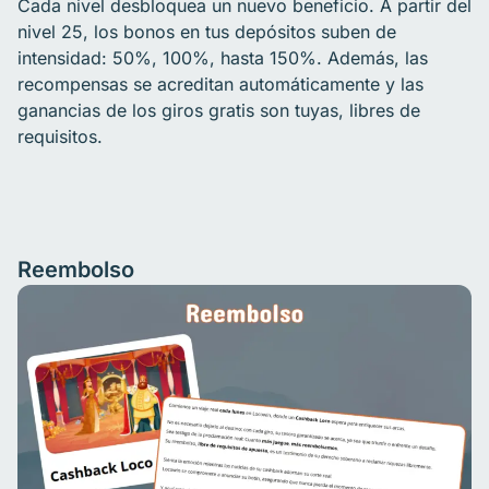
Cada nivel desbloquea un nuevo beneficio. A partir del
nivel 25, los bonos en tus depósitos suben de
intensidad: 50%, 100%, hasta 150%. Además, las
recompensas se acreditan automáticamente y las
ganancias de los giros gratis son tuyas, libres de
requisitos.
Reembolso